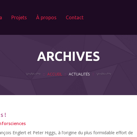
a
Projets
À propos
Contact
ARCHIVES
ACCUEIL
ACTUALITÉS
s !
nforsciences
çois Englert et Peter Higgs, à l’origine du plus formidable effort de