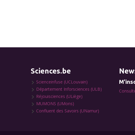
Sciences.be
News
M'insc
Scienceinfuse (UCLouvain)
Département Inforsciences (ULB)
Consulte
Réjouisciences (ULiège)
MUMONS (UMons)
Confluent des Savoirs (UNamur)