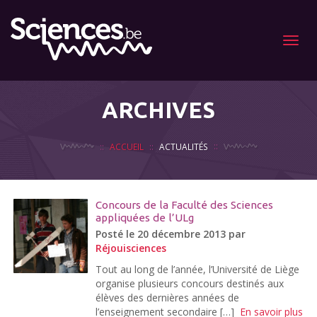
Menu
ARCHIVES
ACCUEIL
ACTUALITÉS
Concours de la Faculté des Sciences
appliquées de l’ULg
Posté le 20 décembre 2013 par
Réjouisciences
Tout au long de l’année, l’Université de Liège
organise plusieurs concours destinés aux
élèves des dernières années de
l’enseignement secondaire […]
En savoir plus