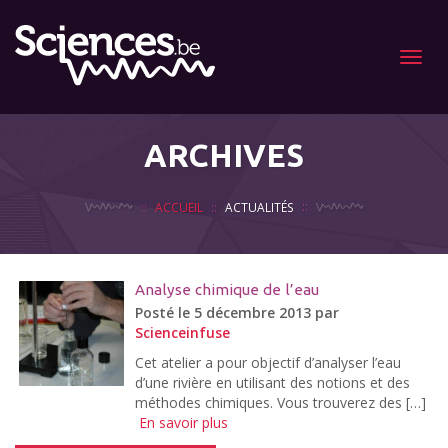
Menu
ARCHIVES
ACCUEIL
ACTUALITÉS
Analyse chimique de l’eau
Posté le 5 décembre 2013 par
Scienceinfuse
Cet atelier a pour objectif d’analyser l’eau
d’une rivière en utilisant des notions et des
méthodes chimiques. Vous trouverez des […]
En savoir plus