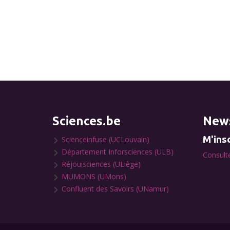
Sciences.be
News
M'insc
Scienceinfuse (UCLouvain)
Département Inforsciences (ULB)
Consulte
Réjouisciences (ULiège)
MUMONS (UMons)
Confluent des Savoirs (UNamur)