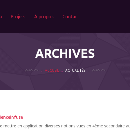
a
Projets
À propos
Contact
ARCHIVES
ACCUEIL
ACTUALITÉS
ienceinfuse
 de mettre en application diverses notions vues en 4ème secondaire a