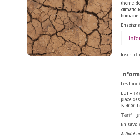
thème de
climatiqu
humaine.
Enseignan
Info
Inscript
Inform
Les lundi
B31 – Fa
place des
B-4000 Li
Tarif :
gr
En savoir
Activité 