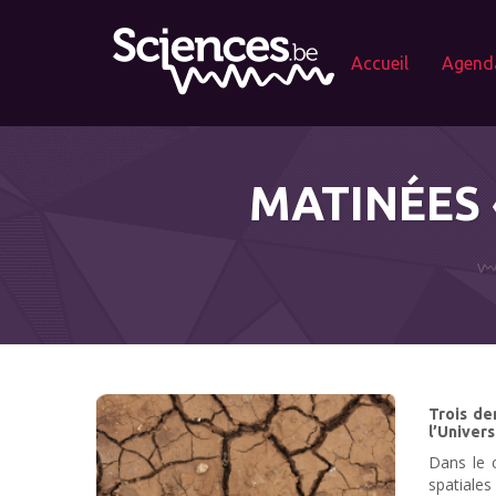
Accueil
Agend
MATINÉES
Trois de
l’Univers
Dans le 
spatiales