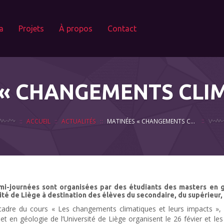
a
Projets
À propos
Contact
 « CHANGEMENTS CLIM
ACCUEIL
ACTUALITÉS
MATINÉES « CHANGEMENTS CLIMATIQUES »
mi-journées sont organisées par des étudiants des masters en g
ité de Liège à destination des élèves du secondaire, du supérieur, 
cadre du cours « Les changements climatiques et leurs impacts », 
 et en géologie de l’Université de Liège organisent le 26 févier et les