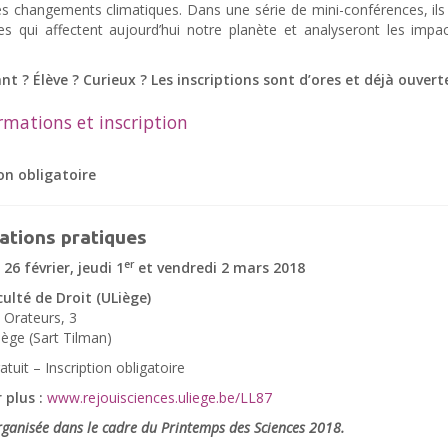
s changements climatiques. Dans une série de mini-conférences, il
es qui affectent aujourd’hui notre planète et analyseront les impac
t ? Élève ? Curieux ? Les inscriptions sont d’ores et déjà ouverte
rmations et inscription
ion obligatoire
ations pratiques
er
 26 février, jeudi 1
et vendredi 2 mars 2018
culté de Droit (ULiège)
 Orateurs, 3
ège (Sart Tilman)
atuit – Inscription obligatoire
 plus :
www.rejouisciences.uliege.be/LL87
organisée dans le cadre du Printemps des Sciences 2018.