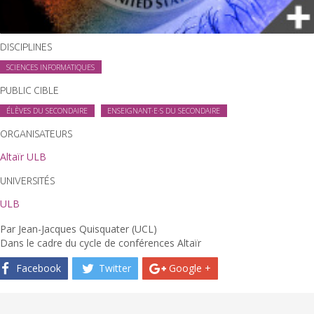
DISCIPLINES
SCIENCES INFORMATIQUES
PUBLIC CIBLE
ÉLÈVES DU SECONDAIRE
ENSEIGNANT·E·S DU SECONDAIRE
ORGANISATEURS
Altaïr ULB
UNIVERSITÉS
ULB
Par Jean-Jacques Quisquater (UCL)
Dans le cadre du cycle de conférences Altaïr
Facebook
Twitter
Google +