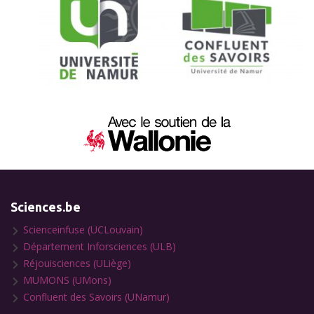
Sciences.be
Scienceinfuse (UCLouvain)
Département Inforsciences (ULB)
Réjouisciences (ULiège)
MUMONS (UMons)
Confluent des Savoirs (UNamur)