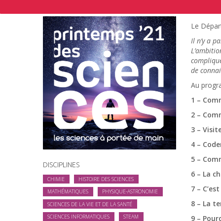
Le Départ
Il n’y a p
L’ambition
compliqué
de connai
Au progr
1 – Comm
2 – Comm
3 – Visi
4 – Code
5 – Comm
DISCIPLINES
6 – La c
CHIMIE
HISTOIRE DES SCIENCES
7 – C’est
MATHÉMATIQUES
PHYSIQUE-ASTRONOMIE
8 – La t
SCIENCES DE LA VIE ET DE LA SANTÉ
SCIENCES INFORMATIQUES
STEAM
9 – Pour