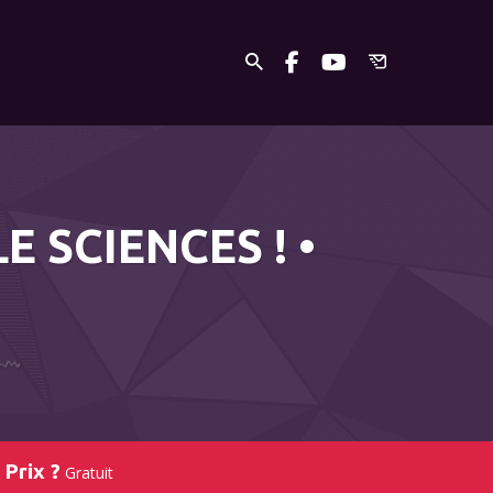
 SCIENCES ! •
Prix ?
Gratuit