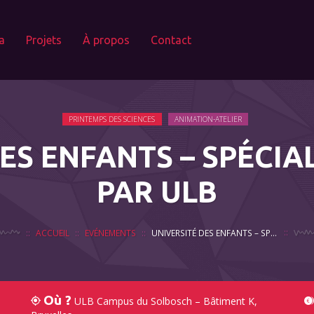
a
Projets
À propos
Contact
PRINTEMPS DES SCIENCES
ANIMATION-ATELIER
ES ENFANTS – SPÉCIALE
PAR ULB
ACCUEIL
EVÉNEMENTS
UNIVERSITÉ DES ENFANTS – SPÉCIALE SCIENCES ! • PAR ULB
Où ?
ULB Campus du Solbosch – Bâtiment K,