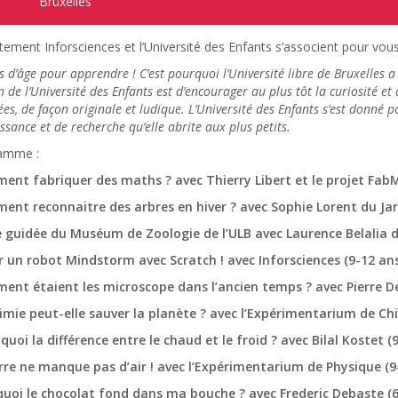
Bruxelles
ement Inforsciences et l’Université des Enfants s’associent pour vou
as d’âge pour apprendre ! C’est pourquoi l’Université libre de Bruxelles a
 de l’Université des Enfants est d’encourager au plus tôt la curiosité et 
es, de façon originale et ludique. L’Université des Enfants s’est donné
ssance et de recherche qu’elle abrite aux plus petits.
amme :
ent fabriquer des maths ? avec Thierry Libert et le projet Fab
ent reconnaitre des arbres en hiver ? avec Sophie Lorent du Ja
te guidée du Muséum de Zoologie de l’ULB avec Laurence Belalia 
r un robot Mindstorm avec Scratch ! avec Inforsciences (9-12 ans
ent étaient les microscope dans l’ancien temps ? avec Pierre De
himie peut-elle sauver la planète ? avec l’Expérimentarium de Ch
 quoi la différence entre le chaud et le froid ? avec Bilal Kostet (
erre ne manque pas d’air ! avec l’Expérimentarium de Physique (9
quoi le chocolat fond dans ma bouche ? avec Frederic Debaste (6