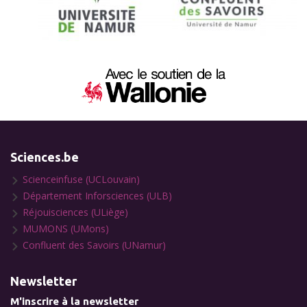
Sciences.be
Scienceinfuse (UCLouvain)
Département Inforsciences (ULB)
Réjouisciences (ULiège)
MUMONS (UMons)
Confluent des Savoirs (UNamur)
Newsletter
M'inscrire à la newsletter