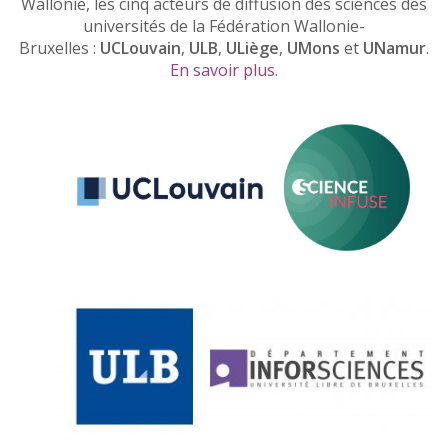
Wallonie, les cinq acteurs de diffusion des sciences des
universités de la Fédération Wallonie-
Bruxelles :
UCLouvain
,
ULB
,
ULiège
,
UMons
et
UNamur
.
En savoir plus
.