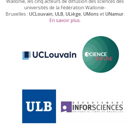
Wallonie, les cinq acteurs de diffusion des sciences des
universités de la Fédération Wallonie-
Bruxelles :
UCLouvain
,
ULB
,
ULiège
,
UMons
et
UNamur
.
En savoir plus
.