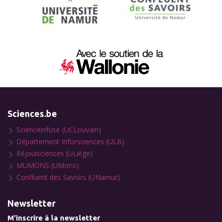
Sciences.be
Scienceinfuse (UCLouvain)
Département Inforsciences (ULB)
Réjouisciences (ULiège)
MUMONS (UMons)
Confluent des Savoirs (UNamur)
Newsletter
M'inscrire à la newsletter