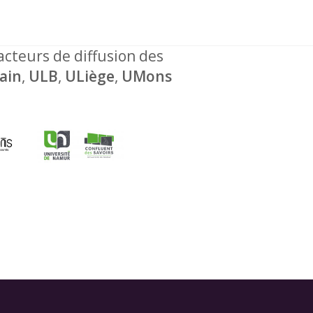
 acteurs de diffusion des
ain
,
ULB
,
ULiège
,
UMons