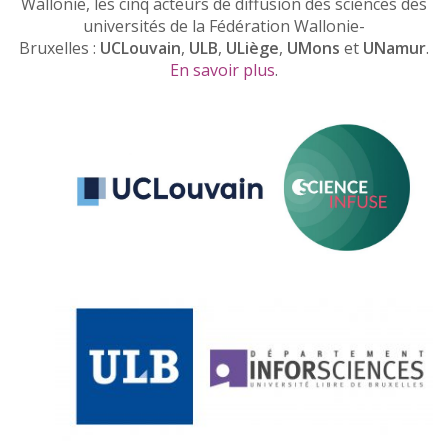
Wallonie, les cinq acteurs de diffusion des sciences des
universités de la Fédération Wallonie-
Bruxelles :
UCLouvain
,
ULB
,
ULiège
,
UMons
et
UNamur
.
En savoir plus
.