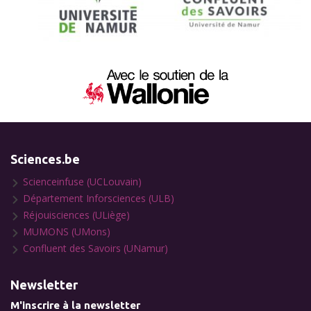
Sciences.be
Scienceinfuse (UCLouvain)
Département Inforsciences (ULB)
Réjouisciences (ULiège)
MUMONS (UMons)
Confluent des Savoirs (UNamur)
Newsletter
M'inscrire à la newsletter