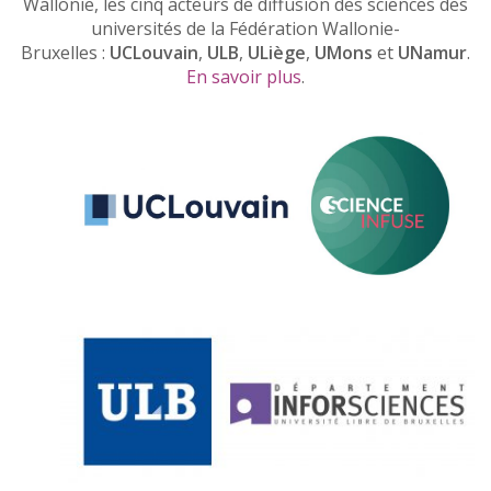
Wallonie, les cinq acteurs de diffusion des sciences des
universités de la Fédération Wallonie-
Bruxelles :
UCLouvain
,
ULB
,
ULiège
,
UMons
et
UNamur
.
En savoir plus
.