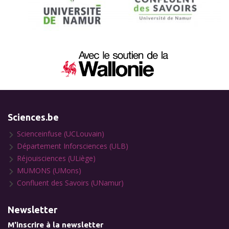
Sciences.be
Scienceinfuse (UCLouvain)
Département Inforsciences (ULB)
Réjouisciences (ULiège)
MUMONS (UMons)
Confluent des Savoirs (UNamur)
Newsletter
M'inscrire à la newsletter