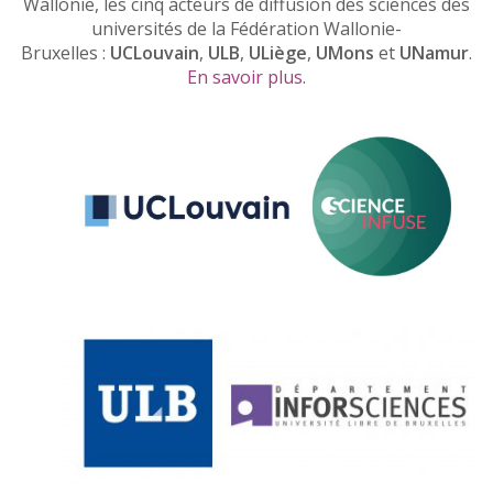
Wallonie, les cinq acteurs de diffusion des sciences des
universités de la Fédération Wallonie-
Bruxelles :
UCLouvain
,
ULB
,
ULiège
,
UMons
et
UNamur
.
En savoir plus
.