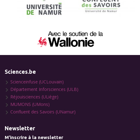
Sciences.be
Scienceinfuse (UCLouvain)
Département Inforsciences (ULB)
Réjouisciences (ULiège)
MUMONS (UMons)
Confluent des Savoirs (UNamur)
Newsletter
M'inscrire à la newsletter