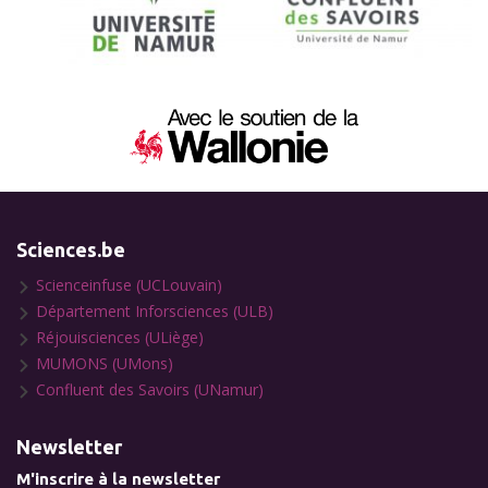
Sciences.be
Scienceinfuse (UCLouvain)
Département Inforsciences (ULB)
Réjouisciences (ULiège)
MUMONS (UMons)
Confluent des Savoirs (UNamur)
Newsletter
M'inscrire à la newsletter