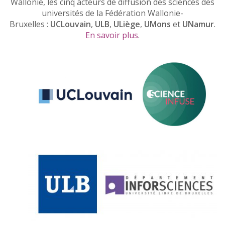
Wallonie, les cinq acteurs de diffusion des sciences des
universités de la Fédération Wallonie-
Bruxelles :
UCLouvain
,
ULB
,
ULiège
,
UMons
et
UNamur
.
En savoir plus
.