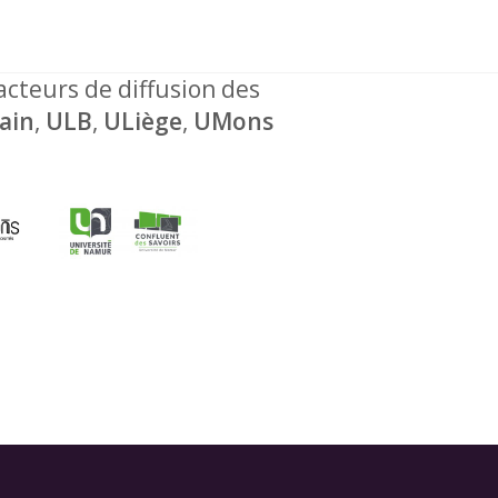
 acteurs de diffusion des
ain
,
ULB
,
ULiège
,
UMons