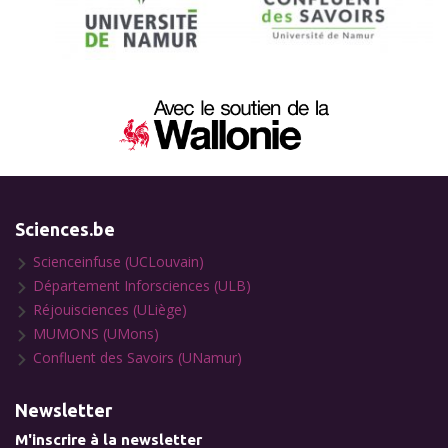
Sciences.be
Scienceinfuse (UCLouvain)
Département Inforsciences (ULB)
Réjouisciences (ULiège)
MUMONS (UMons)
Confluent des Savoirs (UNamur)
Newsletter
M'inscrire à la newsletter