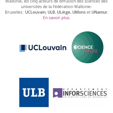
Wallonie, les cinq acteurs de diffusion des sciences des
universités de la Fédération Wallonie-
Bruxelles :
UCLouvain
,
ULB
,
ULiège
,
UMons
et
UNamur
.
En savoir plus
.