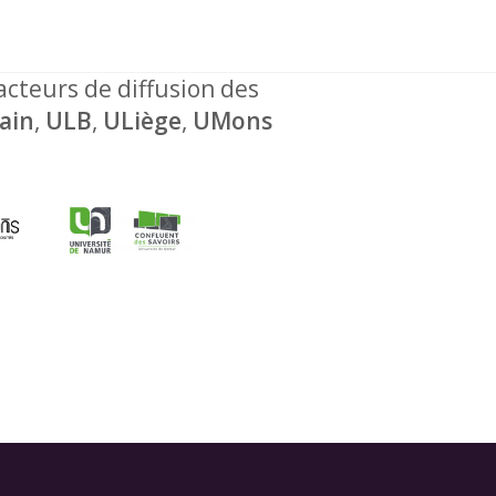
 acteurs de diffusion des
ain
,
ULB
,
ULiège
,
UMons