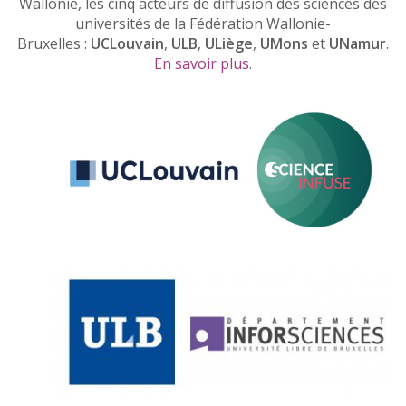
Wallonie, les cinq acteurs de diffusion des sciences des
universités de la Fédération Wallonie-
Bruxelles :
UCLouvain
,
ULB
,
ULiège
,
UMons
et
UNamur
.
En savoir plus
.