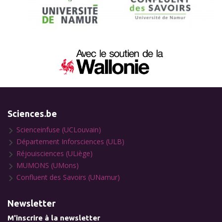
Sciences.be
Scienceinfuse (UCLouvain)
Département Inforsciences (ULB)
Réjouisciences (ULiège)
MUMONS (UMons)
Confluent des Savoirs (UNamur)
Newsletter
M'inscrire à la newsletter