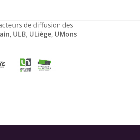
 acteurs de diffusion des
ain
,
ULB
,
ULiège
,
UMons