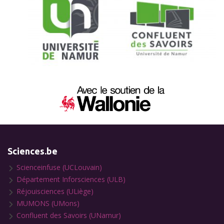
Sciences.be
Scienceinfuse (UCLouvain)
Département Inforsciences (ULB)
Réjouisciences (ULiège)
MUMONS (UMons)
Confluent des Savoirs (UNamur)