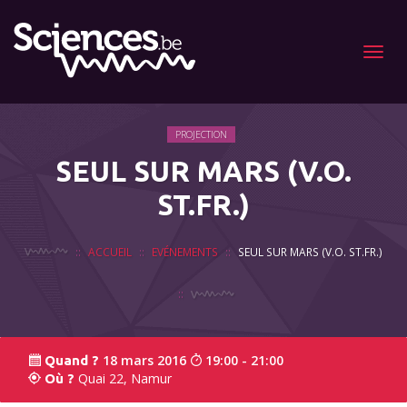
Menu
PROJECTION
SEUL SUR MARS (V.O.
ST.FR.)
ACCUEIL
EVÉNEMENTS
SEUL SUR MARS (V.O. ST.FR.)
18 mars 2016
19:00 - 21:00
Quand ?
Quai 22, Namur
Où ?