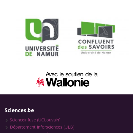
Sciences.be
Scienceinfuse (UCLouvain)
Département Inforsciences (ULB)