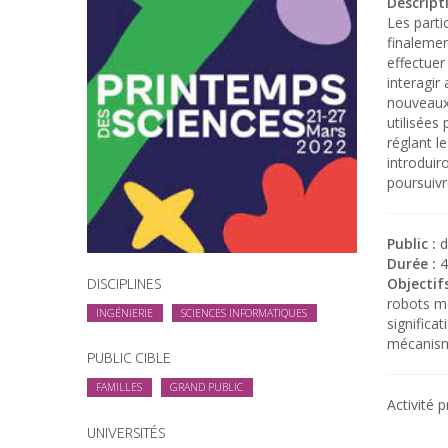
Descripti
Les parti
finalemen
effectuer
interagi
nouveaux
utilisées
réglant l
introduir
poursuivre
Public :
d
Durée :
4
Objectifs
DISCIPLINES
robots mo
INGÉNIERIE
SCIENCES INFORMATIQUES
significa
mécanisme
PUBLIC CIBLE
FAMILLES
GRAND PUBLIC
Activité 
UNIVERSITÉS