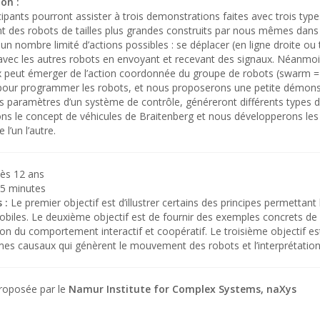
on :
cipants pourront assister à trois demonstrations faites avec trois types
t des robots de tailles plus grandes construits par nous mêmes dans 
 un nombre limité d’actions possibles : se déplacer (en ligne droite ou
r avec les autres robots en envoyant et recevant des signaux. Néan
 peut émerger de l’action coordonnée du groupe de robots (swarm = 
 pour programmer les robots, et nous proposerons une petite démonstra
es paramètres d’un système de contrôle, généreront différents types 
ons le concept de véhicules de Braitenberg et nous développerons l
 l’un l’autre.
ès 12 ans
5 minutes
 :
Le premier objectif est d’illustrer certains des principes permettant
biles. Le deuxième objectif est de fournir des exemples concrets de ro
tion du comportement interactif et coopératif. Le troisième objectif est d
s causaux qui génèrent le mouvement des robots et l’interprétation
proposée par le
Namur Institute for Complex Systems, naXys