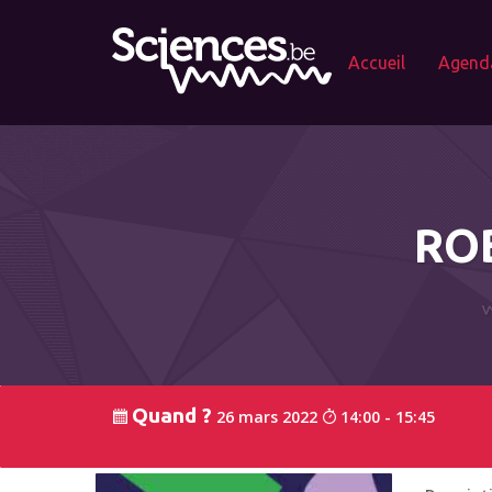
Accueil
Agend
ROB
Quand ?
26 mars 2022
14:00 - 15:45