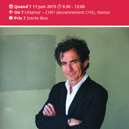
17 juin 2015
9:30 - 12:00
Quand ?
UNamur – CH01 (Anciennement CH3), Namur
Où ?
Entrée libre
Prix ?