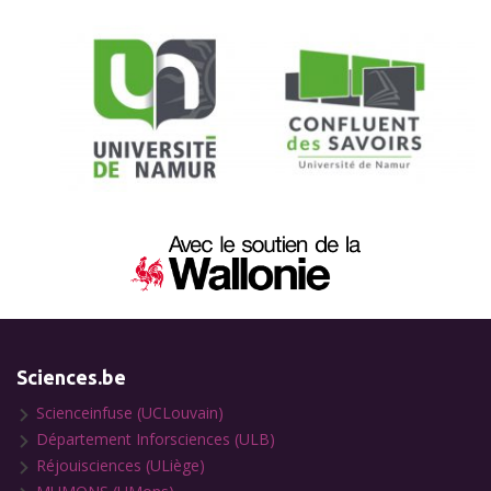
Sciences.be
Scienceinfuse (UCLouvain)
Département Inforsciences (ULB)
Réjouisciences (ULiège)