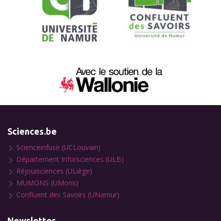
Sciences.be
Scienceinfuse (UCLouvain)
Département Inforsciences (ULB)
Réjouisciences (ULiège)
MUMONS (UMons)
Confluent des Savoirs (UNamur)
Newsletter