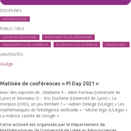
DISCIPLINES
MATHÉMATIQUES
PUBLIC CIBLE
ÉLÈVES DU SECONDAIRE
ENSEIGNANT·E·S DU SECONDAIRE
ENSEIGNANT·E·S DU SUPÉRIEUR
ÉTUDIANT·E·S DU SUPÉRIEUR
GRAND PUBLIC
UNIVERSITÉS
ULiège
Matinée de conférences « Pi Day 2021 »
Avec des exposés de : Madame X – Aline Parreau (Université de
Lyon) et Monsieur O – Eric Duchene (Université de Lyon) « Le
morpion (OXO), un jeu d’enfant ? » • Adrien Deliège (ULiège) « Les
mathématiques de l’intelligence artificielle » • Michel Rigo (ULiège) «
La matrice cachée de Google ».
Cette activité est organisée par le Département de
Mathématiques de l’Université de Liège et Réjouisciences.