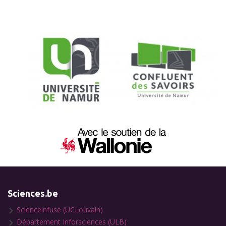
Sciences.be
Scienceinfuse (UCLouvain)
Département Inforsciences (ULB)