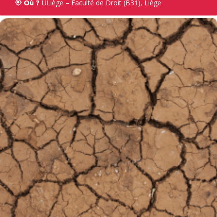
ULiège – Faculté de Droit (B31), Liège
Où ?