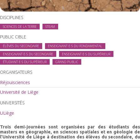
DISCIPLINES
SCIENCES DE LA TERRE
STEAM
PUBLIC CIBLE
ÉLÈVES DU SECONDAIRE
ENSEIGNANT·E·S DU FONDAMENTAL
ENSEIGNANT·E·S DU SECONDAIRE
ENSEIGNANT·E·S DU SUPÉRIEUR
ÉTUDIANT·E·S DU SUPÉRIEUR
GRAND PUBLIC
ORGANISATEURS
Réjouisciences
Université de Liège
UNIVERSITÉS
ULiège
Trois demi-journées sont organisées par des étudiants des
masters en géographie, en sciences spatiales et en géologie de
l’Université de Liège à destination des élèves du secondaire, du