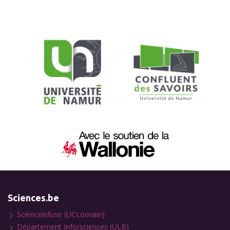
Sciences.be
Scienceinfuse (UCLouvain)
Département Inforsciences (ULB)