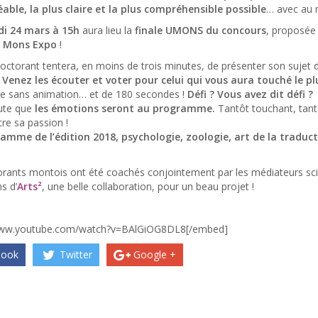
éable, la plus claire et la plus compréhensible possible
… avec au 
i 24 mars à 15h
aura lieu la
finale UMONS du concours
, proposée
o Mons Expo
!
ctorant tentera, en moins de trois minutes, de présenter son sujet d
!
Venez les écouter et voter pour celui qui vous aura touché le plu
ve sans animation… et de 180 secondes !
Défi ? Vous avez dit défi ?
oute que
les émotions seront au programme.
Tantôt touchant, tant
re sa passion !
amme de l’édition 2018, psychologie, zoologie, art de la tradu
rants montois ont été coachés conjointement par les médiateurs sci
s d’
Arts²
, une belle collaboration, pour un beau projet !
www.youtube.com/watch?v=BAlGiOG8DL8[/embed]
book
Twitter
Google +