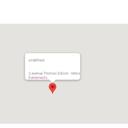
undefined
2 avenue Thomas Edison - Mons
Événements