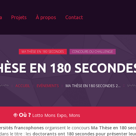
a
Projets
À propos
Contact
MA THÈSE EN 180 SECONDES
CONCOURS OU CHALLENGE
ÈSE EN 180 SECONDE
ACCUEIL
EVÉNEMENTS
MA THÈSE EN 180 SECONDES 2018
Où ?
Lotto Mons Expo, Mons
ersités francophones
organisent le concours
Ma Thèse en 180 sec
ans le titre : les
doctorants ont 180 secondes pour présenter leur