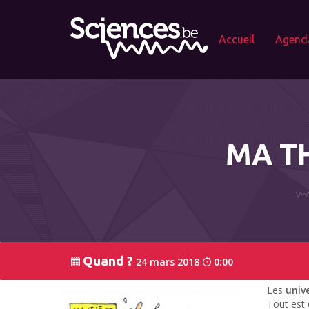
Accueil
Agend
MA TH
Quand ?
24 mars 2018
0:00
Les
univ
Tout est d