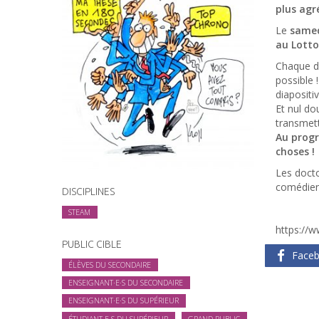
plus agr
Le
samed
au Lott
Chaque do
possible 
diapositi
Et nul d
transmett
Au progr
choses !
Les docto
comédien
DISCIPLINES
STEAM
https://
PUBLIC CIBLE
Face
ÉLÈVES DU SECONDAIRE
ENSEIGNANT·E·S DU SECONDAIRE
ENSEIGNANT·E·S DU SUPÉRIEUR
ÉTUDIANT·E·S DU SUPÉRIEUR
GRAND PUBLIC