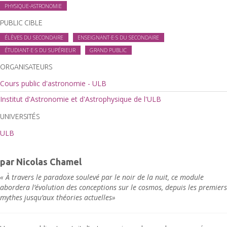
PHYSIQUE-ASTRONOMIE
PUBLIC CIBLE
ÉLÈVES DU SECONDAIRE
ENSEIGNANT·E·S DU SECONDAIRE
ÉTUDIANT·E·S DU SUPÉRIEUR
GRAND PUBLIC
ORGANISATEURS
Cours public d'astronomie - ULB
Institut d'Astronomie et d'Astrophysique de l'ULB
UNIVERSITÉS
ULB
par Nicolas Chamel
« À travers le paradoxe soulevé par le noir de la nuit, ce module
abordera l’évolution des conceptions sur le cosmos, depuis les premiers
mythes jusqu’aux théories actuelles»