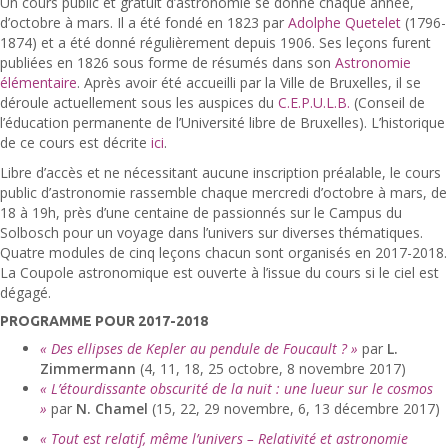
Un cours public et gratuit d’astronomie se donne chaque année,
d’octobre à mars. Il a été fondé en 1823 par
Adolphe Quetelet
(1796-
1874) et a été donné régulièrement depuis 1906. Ses leçons furent
publiées en 1826 sous forme de résumés dans son
Astronomie
élémentaire
. Après avoir été accueilli par la Ville de Bruxelles, il se
déroule actuellement sous les auspices du
C.E.P.U.L.B.
(Conseil de
l’éducation permanente de l’Université libre de Bruxelles). L’historique
de ce cours est décrite
ici
.
Libre d’accès et ne nécessitant aucune inscription préalable, le cours
public d’astronomie rassemble chaque mercredi d’octobre à mars, de
18 à 19h, près d’une centaine de passionnés sur le Campus du
Solbosch pour un voyage dans l’univers sur diverses thématiques.
Quatre modules de cinq leçons chacun sont organisés en 2017-2018.
La Coupole astronomique est ouverte à l’issue du cours si le ciel est
dégagé.
PROGRAMME POUR 2017-2018
« Des ellipses de Kepler au pendule de Foucault ? »
par
L.
Zimmermann
(4, 11, 18, 25 octobre, 8 novembre 2017)
« L’étourdissante obscurité de la nuit : une lueur sur le cosmos
»
par
N. Chamel
(15, 22, 29 novembre, 6, 13 décembre 2017)
« Tout est relatif, même l’univers – Relativité et astronomie