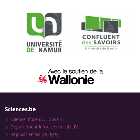
Sciences.be
Scienceinfuse (UCLouvain)
Département Inforsciences (ULB)
Réjouisciences (ULiège)