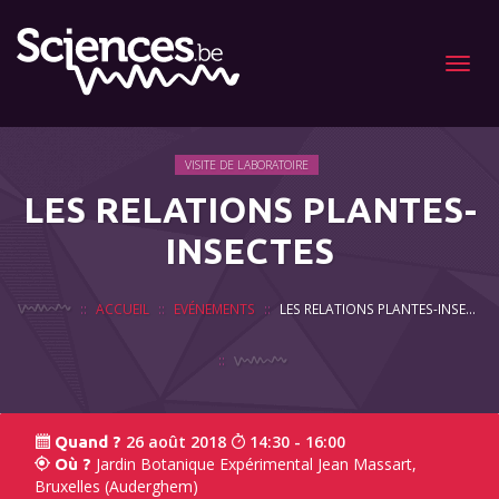
Menu
VISITE DE LABORATOIRE
LES RELATIONS PLANTES-
INSECTES
ACCUEIL
EVÉNEMENTS
LES RELATIONS PLANTES-INSECTES
26 août 2018
14:30 - 16:00
Quand ?
Jardin Botanique Expérimental Jean Massart,
Où ?
Bruxelles (Auderghem)