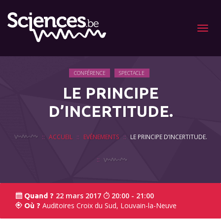
Menu
CONFÉRENCE
SPECTACLE
LE PRINCIPE
D’INCERTITUDE.
ACCUEIL
EVÉNEMENTS
LE PRINCIPE D’INCERTITUDE.
22 mars 2017
20:00 - 21:00
Quand ?
Auditoires Croix du Sud, Louvain-la-Neuve
Où ?