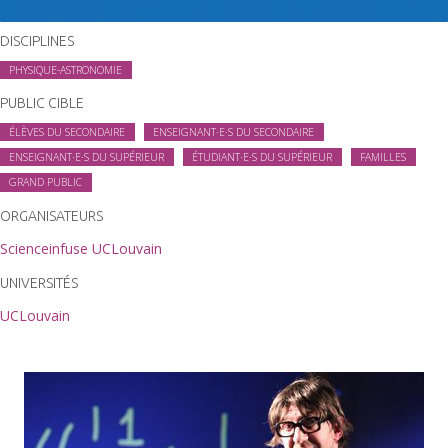
DISCIPLINES
PHYSIQUE-ASTRONOMIE
PUBLIC CIBLE
ÉLÈVES DU SECONDAIRE
ENSEIGNANT·E·S DU SECONDAIRE
ENSEIGNANT·E·S DU SUPÉRIEUR
ÉTUDIANT·E·S DU SUPÉRIEUR
FAMILLES
GRAND PUBLIC
ORGANISATEURS
Scienceinfuse UCLouvain
UNIVERSITÉS
UCLouvain