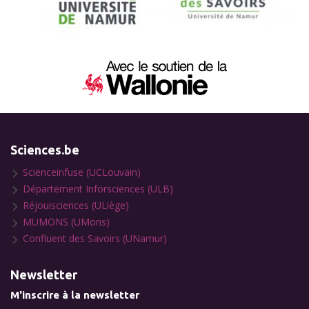
Sciences.be
Scienceinfuse (UCLouvain)
Département Inforsciences (ULB)
Réjouisciences (ULiège)
MUMONS (UMons)
Confluent des Savoirs (UNamur)
Newsletter
M'inscrire à la newsletter