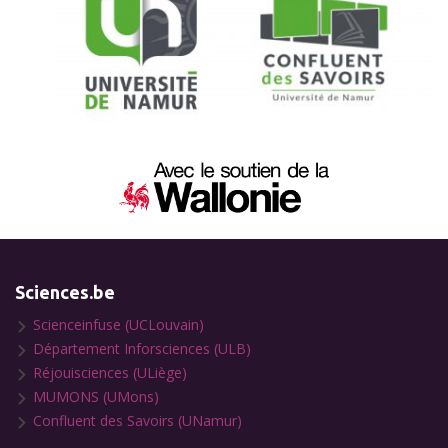
Sciences.be
Scienceinfuse (UCLouvain)
Département Inforsciences (ULB)
Réjouisciences (ULiège)
MUMONS (UMons)
Confluent des Savoirs (UNamur)