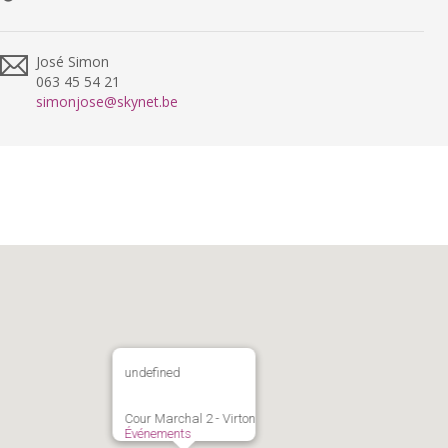
José Simon
063 45 54 21
simonjose@skynet.be
undefined
Cour Marchal 2 - Virton
Événements