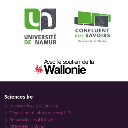
Sciences.be
Scienceinfuse (UCLouvain)
Département Inforsciences (ULB)
Réjouisciences (ULiège)
MUMONS (UMons)