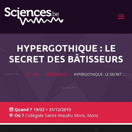
Menu
HYPERGOTHIQUE : LE
SECRET DES BÂTISSEURS
ACCUEIL
EVÉNEMENTS
HYPERGOTHIQUE : LE SECRET DES BÂTISSEURS
19/02 > 31/12/2015
Quand ?
Collégiale Sainte-Waudru Mons, Mons
Où ?