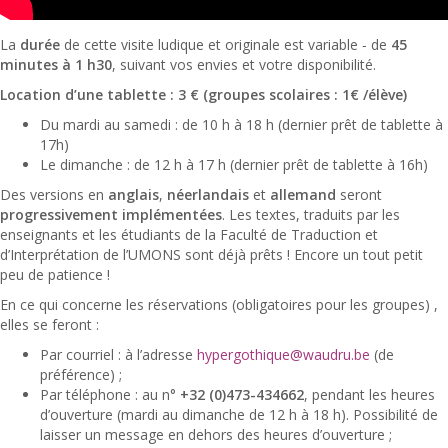
La
durée
de cette visite ludique et originale est variable ‑ de
45
minutes à 1 h30
, suivant vos envies et votre disponibilité.
Location d’une tablette : 3 € (groupes scolaires : 1€ /élève)
Du mardi au samedi : de 10 h à 18 h (dernier prêt de tablette à
17h)
Le dimanche : de 12 h à 17 h (dernier prêt de tablette à 16h)
Des versions en
anglais
,
néerlandais
et
allemand
seront
progressivement implémentées
. Les textes, traduits par les
enseignants et les étudiants de la Faculté de Traduction et
d’Interprétation de l’UMONS sont déjà prêts ! Encore un tout petit
peu de patience !
En ce qui concerne les réservations (obligatoires pour les groupes) ,
elles se feront :
Par courriel : à l’adresse
hypergothique@waudru.be
(de
préférence) ;
Par téléphone : au n°
+32 (0)473-434662
, pendant les heures
d’ouverture (mardi au dimanche de 12 h à 18 h). Possibilité de
laisser un message en dehors des heures d’ouverture ;