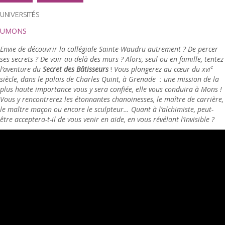
UNIVERSITÉS
UMONS
Envie de découvrir la collégiale Sainte-Waudru autrement ? De percer
ses secrets ? De voir au-delà des murs ? Alors, seul ou en famille, tentez
e
l’aventure du
Secret des Bâtisseurs
!
Vous plongerez au cœur du xvi
siècle, dans le palais de Charles Quint, à Grenade : une mission de la
plus haute importance vous y sera confiée, elle vous conduira à Mons !
Vous y rencontrerez les étonnantes chanoinesses, le maître de carrière,
le maître maçon ou encore le sculpteur… Quant à l’alchimiste, peut-
être acceptera-t-il de vous venir en aide, en vous révélant l’invisible ?