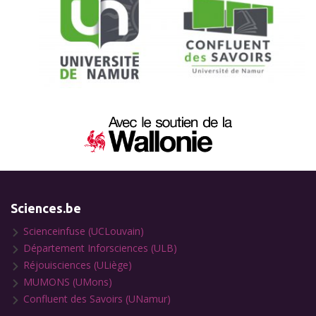
Sciences.be
Scienceinfuse (UCLouvain)
Département Inforsciences (ULB)
Réjouisciences (ULiège)
MUMONS (UMons)
Confluent des Savoirs (UNamur)