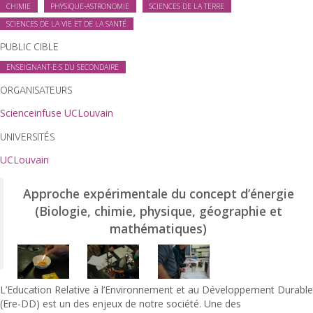
CHIMIE
PHYSIQUE-ASTRONOMIE
SCIENCES DE LA TERRE
SCIENCES DE LA VIE ET DE LA SANTÉ
PUBLIC CIBLE
ENSEIGNANT·E·S DU SECONDAIRE
ORGANISATEURS
Scienceinfuse UCLouvain
UNIVERSITÉS
UCLouvain
Approche expérimentale du concept d’énergie
(Biologie, chimie, physique, géographie et
mathématiques)
L’Education Relative à l’Environnement et au Développement Durable
(Ere-DD) est un des enjeux de notre société. Une des