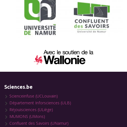
Sciences.be
Scienceinfuse (UCLouvain)
Département Inforsciences (ULB)
Réjouisciences (ULiège)
MUMONS (UMons)
Confluent des Savoirs (UNamur)