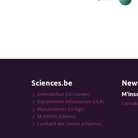
Sciences.be
News
M'insc
Scienceinfuse (UCLouvain)
Département Inforsciences (ULB)
Consulte
Réjouisciences (ULiège)
MUMONS (UMons)
Confluent des Savoirs (UNamur)