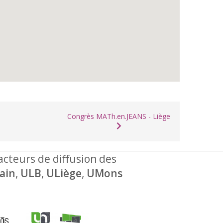
Congrès MATh.en.JEANS - Liège
 acteurs de diffusion des
ain
,
ULB
,
ULiège
,
UMons