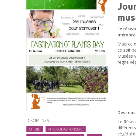
Jou
mus
Le résea
mémorab
Mais ce n
ce soit p
Musées vo
règne vég
Des musé
DISCIPLINES
Le Résea
différent
CHIMIE
PHYSIQUE-ASTRONOMIE
végétal d