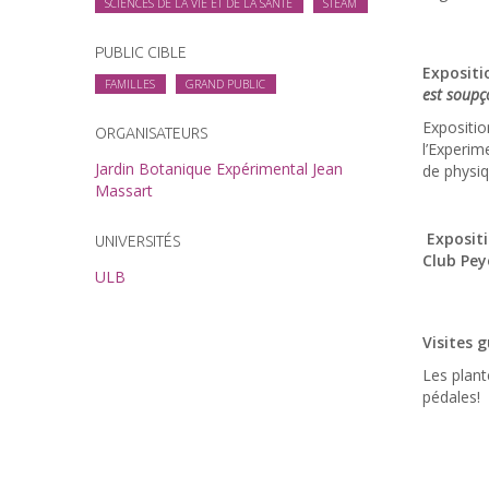
SCIENCES DE LA VIE ET DE LA SANTÉ
STEAM
PUBLIC CIBLE
Exposit
FAMILLES
GRAND PUBLIC
est soup
Expositio
ORGANISATEURS
l’Experim
Jardin Botanique Expérimental Jean
de physiq
Massart
Expositi
UNIVERSITÉS
Club Pey
ULB
Visites g
Les plant
pédales!