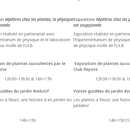
ion
Mystères chez les plantes, la physique
Exposition
Mystères chez les 
çonnée
est soupçonnée
n réalisée en partenariat avec
Exposition réalisée en partena
entarium de physique et le laboratoire
l’Experimentarium de physique 
ue molle de l’ULB
de physique molle de l’ULB
on de plantes succulentes par le
Exposition de plantes succu
ote
Club Peyote
12h30>13h30 & 16h>17h
12h30>13h30 & 1
uidées du jardin évolutif
Visites guidées du jardin év
es à fleurs: une histoire à en perdre les
Les plantes à fleurs: une histo
pédales!
14h>15h
14h>15h15