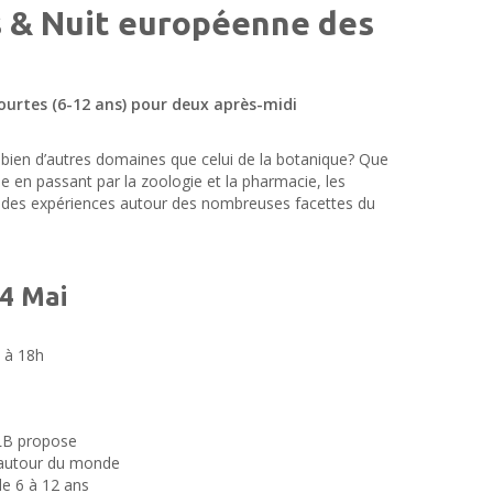
s & Nuit européenne des
courtes (6-12 ans) pour deux après-midi
 bien d’autres domaines que celui de la botanique? Que
ne en passant par la zoologie et la pharmacie, les
t des expériences autour des nombreuses facettes du
4 Mai
 à 18h
LB propose
n autour du monde
de 6 à 12 ans