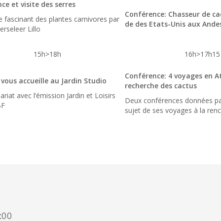
ce et visite des serres
Conférence: Chasseur de ca
fascinant des plantes carnivores par
de des Etats-Unis aux Ande
rseleer Lillo
15h>18h
16h>17h15
Conférence: 4 voyages en A
 vous accueille au Jardin Studio
recherche des cactus
ariat avec l’émission Jardin et Loisirs
Deux conférences données pa
BF
sujet de ses voyages à la ren
:00