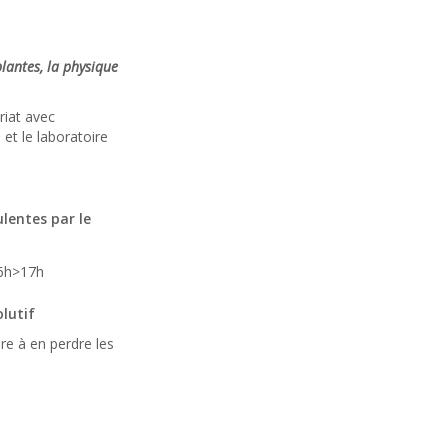
plantes, la physique
riat avec
et le laboratoire
lentes par le
6h>17h
olutif
ire à en perdre les