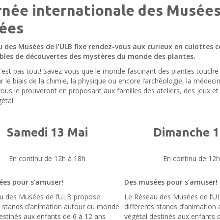
rnée internationale des Musée
ées
u des Musées de l’ULB fixe rendez-vous aux curieux en culottes 
les de découvertes des mystères du monde des plantes.
’est pas tout! Savez-vous que le monde fascinant des plantes touche
ar le biais de la chimie, la physique ou encore l’archéologie, la médeci
us le prouveront en proposant aux familles des ateliers, des jeux e
étal.
Samedi 13 Mai
Dimanche 1
En continu de 12h à 18h
En continu de 12h
es pour s’amuser!
Des musées pour s’amuser!
u des Musées de l’ULB propose
Le Réseau des Musées de l’U
s stands d’animation autour du monde
différents stands d’animatio
estinés aux enfants de 6 à 12 ans
végétal destinés aux enfants 