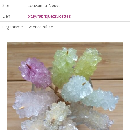
Site
Louvain‑la‑Neuve
Lien
bit.ly/fabriquezsucettes
Organisme
Scienceinfuse