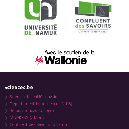
Sciences.be
Scienceinfuse (UCLouvain)
Département Inforsciences (ULB)
Réjouisciences (ULiège)
MUMONS (UMons)
Confluent des Savoirs (UNamur)