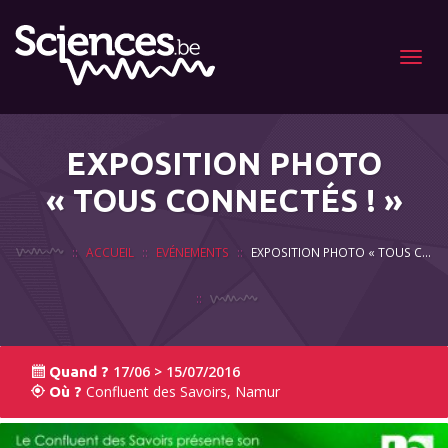
Menu
EXPOSITION PHOTO
« TOUS CONNECTÉS ! »
ACCUEIL
EVÉNEMENTS
EXPOSITION PHOTO « TOUS CONNECTÉS ! »
17/06 > 15/07/2016
Quand ?
Confluent des Savoirs, Namur
Où ?