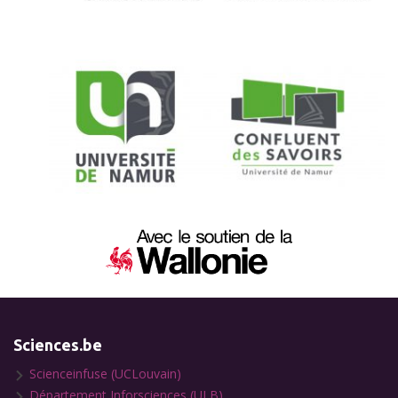
Sciences.be
Scienceinfuse (UCLouvain)
Département Inforsciences (ULB)