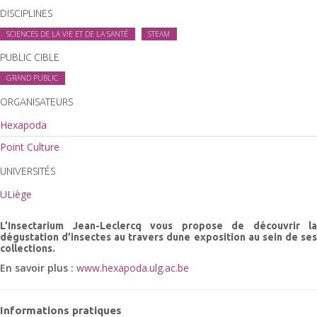
DISCIPLINES
SCIENCES DE LA VIE ET DE LA SANTÉ
STEAM
PUBLIC CIBLE
GRAND PUBLIC
ORGANISATEURS
Hexapoda
Point Culture
UNIVERSITÉS
ULiège
L’Insectarium Jean-Leclercq vous propose de découvrir la
dégustation d’insectes au travers dune exposition au sein de ses
collections.
En savoir plus :
www.hexapoda.ulg.ac.be
Informations pratiques