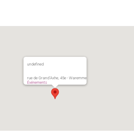
undefined
rue de Grand'Axhe, 45e - Waremme
Événements