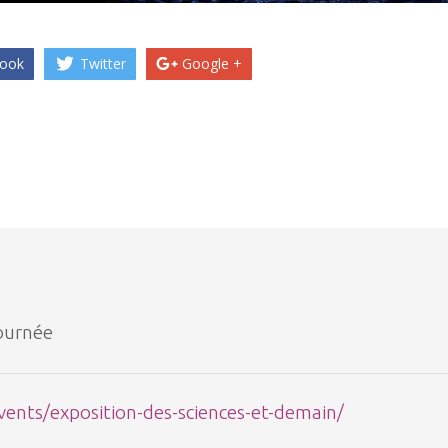
ook
Twitter
Google +
journée
events/exposition-des-sciences-et-demain/