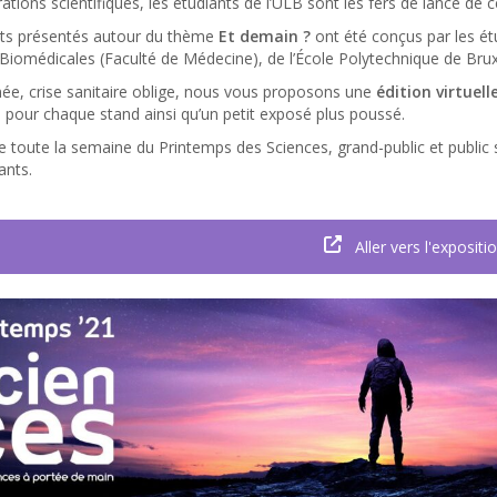
tions scientifiques, les étudiants de l’ULB sont les fers de lance de ce
ets présentés autour du thème
Et demain ?
ont été conçus par les étu
Biomédicales (Faculté de Médecine), de l’École Polytechnique de Bruxel
ée, crise sanitaire oblige, nous vous proposons une
édition virtuel
pour chaque stand ainsi qu’un petit exposé plus poussé.
e toute la semaine du Printemps des Sciences, grand-public et public 
ants.
Aller vers l'expositi