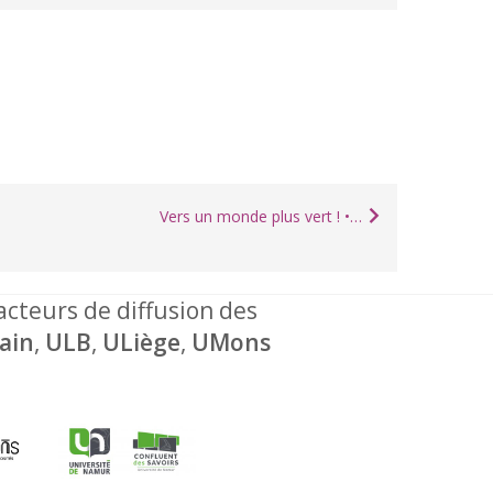
Vers un monde plus vert ! •…
 acteurs de diffusion des
ain
,
ULB
,
ULiège
,
UMons