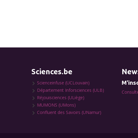
Sciences.be
News
M'insc
Scienceinfuse (UCLouvain)
Département Inforsciences (ULB)
Consulte
Réjouisciences (ULiège)
MUMONS (UMons)
Confluent des Savoirs (UNamur)