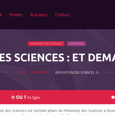
a
Projets
À propos
Contact
PRINTEMPS DES SCIENCES
EXPOSITION
S SCIENCES : ET DEMA
ACCUEIL
EVÉNEMENTS
EXPOSITION DES SCIENCES : ET DEMAIN ? • PAR ULB
Où ?
En ligne
ion des Sciences est l’activité phare du Printemps des Sciences à Bruxe