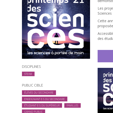
démonstra
Les proj
Sciences 
Cette ann
proposée 
Accessibl
des étudi
DISCIPLINES
STEAM
PUBLIC CIBLE
ÉLÈVES DU SECONDAIRE
ENSEIGNANT·E·S DU SECONDAIRE
ÉTUDIANT·E·S DU SUPÉRIEUR
FAMILLES
GRAND PUBLIC