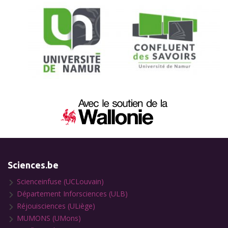
Sciences.be
Scienceinfuse (UCLouvain)
Département Inforsciences (ULB)
Réjouisciences (ULiège)
MUMONS (UMons)