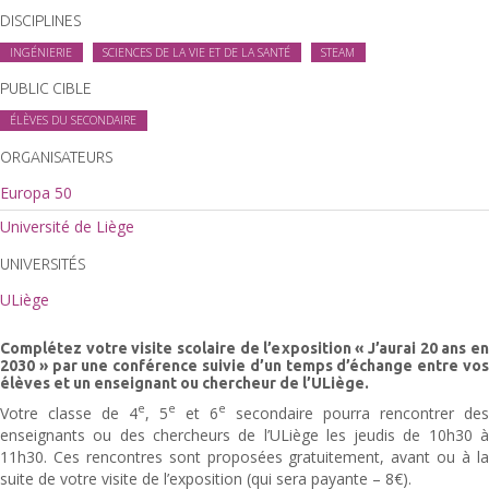
DISCIPLINES
INGÉNIERIE
SCIENCES DE LA VIE ET DE LA SANTÉ
STEAM
PUBLIC CIBLE
ÉLÈVES DU SECONDAIRE
ORGANISATEURS
Europa 50
Université de Liège
UNIVERSITÉS
ULiège
Complétez votre visite scolaire de l’exposition « J’aurai 20 ans en
2030 » par une conférence suivie d’un temps d’échange entre vos
élèves et un enseignant ou chercheur de l’ULiège.
e
e
e
Votre classe de 4
, 5
et 6
secondaire pourra rencontrer des
enseignants ou des chercheurs de l’ULiège les jeudis de 10h30 à
11h30. Ces rencontres sont proposées gratuitement, avant ou à la
suite de votre visite de l’exposition (qui sera payante – 8€).