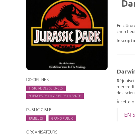
Dar
En clôtur
chercheur
Inscript
Darwi
DISCIPLINES
Réjoui
sc
mercredi 
HISTOIRE DES SCIENCES
des scien
SCIENCES DE LA VIE ET DE LA SANTÉ
À cette o
PUBLIC CIBLE
EN 
FAMILLES
GRAND PUBLIC
ORGANISATEURS