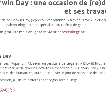
win Day : une occasion de (re)
et ses trava
e de ce Darwin Day, (re)découvrez l’ambitieux film de Steven Spielberg 
 en paléontologie et d’un spécialiste du cinéma de genre.
ion gratuite mais obligatoire via
sciences@uliege.be
n Day
iences
, l’Aquarium-Muséum universitaire de Liège et la BiLA (Bibliothè
12 février 2020, diverses activités à l’occasion du « Darwin Day », un
ces et des humanités, qui coïncide avec le jour de naissance de Char
ccasion, plusieurs activités sont organisées à Liège.
SAVOIR +