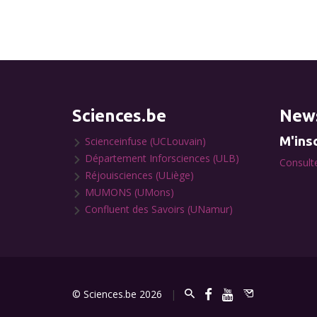
Sciences.be
News
M'insc
Scienceinfuse (UCLouvain)
Département Inforsciences (ULB)
Consulte
Réjouisciences (ULiège)
MUMONS (UMons)
Confluent des Savoirs (UNamur)
© Sciences.be 2026
|