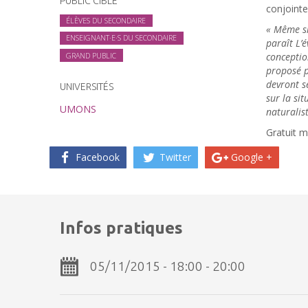
PUBLIC CIBLE
conjoint
ÉLÈVES DU SECONDAIRE
« Même si 
ENSEIGNANT·E·S DU SECONDAIRE
paraît L’
conceptio
GRAND PUBLIC
proposé p
devront s
UNIVERSITÉS
sur la si
UMONS
naturalis
Gratuit m
Facebook
Twitter
Google +
Infos pratiques
05/11/2015 - 18:00 - 20:00