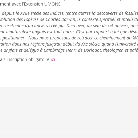
ement avec l’Extension UMONS.
depuis le XVIIe siècle des indices, (entre autres la découverte de fossil
évolution des Espèces de Charles Darwin, le contexte spirituel et intell
n chrétienne d’un univers créé par Dieu avec, au sein de cet univers, un 
ar lenaturaliste anglais est tout autre. C’est par rapport à lui que désor
e positionner. Nous nous proposons de retracer ce cheminement du XVIII
tuation dans nos régions,jusqu’au début du XXe siècle, quand l’université
te anglais et délégua à Cambridge Henri de Dorlodot, théologien et p
ais inscription obligatoire
ici