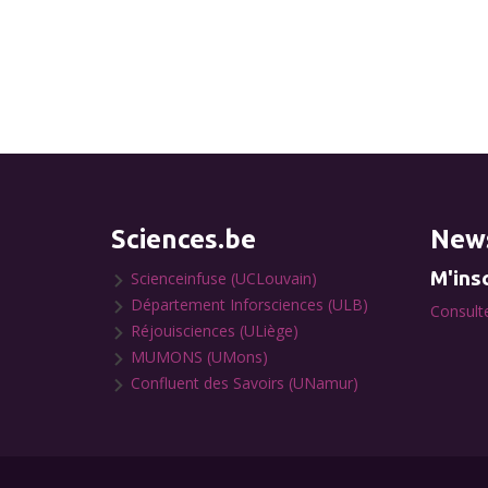
Sciences.be
News
M'insc
Scienceinfuse (UCLouvain)
Département Inforsciences (ULB)
Consulte
Réjouisciences (ULiège)
MUMONS (UMons)
Confluent des Savoirs (UNamur)