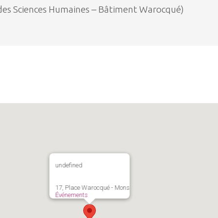
des Sciences Humaines – Bâtiment Warocqué)
undefined
17, Place Warocqué - Mons
Événements