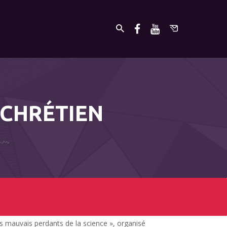
 CHRÉTIEN
s mauvais perdants de la science », organisé