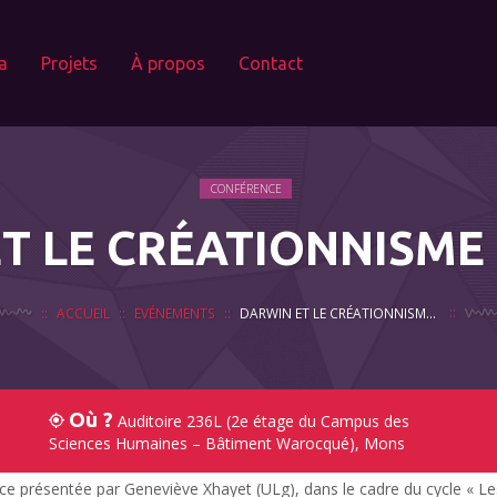
a
Projets
À propos
Contact
CONFÉRENCE
T LE CRÉATIONNISME
ACCUEIL
EVÉNEMENTS
DARWIN ET LE CRÉATIONNISME CHRÉTIEN
Où ?
Auditoire 236L (2e étage du Campus des
Sciences Humaines – Bâtiment Warocqué), Mons
e présentée par Geneviève Xhayet (ULg), dans le cadre du cycle « Le