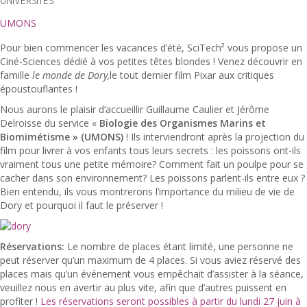
UNIVERSITÉS
UMONS
Pour bien commencer les vacances d’été, SciTech² vous propose un
Ciné-Sciences dédié à vos petites têtes blondes ! Venez découvrir en
famille
le monde de Dory,
le tout dernier film Pixar aux critiques
époustouflantes !
Nous aurons le plaisir d’accueillir Guillaume Caulier et Jérôme
Delroisse du service «
Biologie des Organismes Marins et
Biomimétisme » (UMONS)
! Ils interviendront après la projection du
film pour livrer à vos enfants tous leurs secrets : les poissons ont-ils
vraiment tous une petite mémoire? Comment fait un poulpe pour se
cacher dans son environnement? Les poissons parlent-ils entre eux ?
Bien entendu, ils vous montrerons l’importance du milieu de vie de
Dory et pourquoi il faut le préserver !
Réservations:
Le nombre de places étant limité, une personne ne
peut réserver qu’un maximum de 4 places. Si vous aviez réservé des
places mais qu’un événement vous empêchait d’assister à la séance,
veuillez nous en avertir au plus vite, afin que d’autres puissent en
profiter !
Les réservations seront possibles à partir du lundi 27 juin à