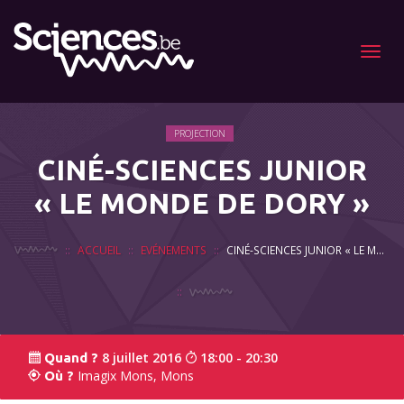
Menu
PROJECTION
CINÉ-SCIENCES JUNIOR
« LE MONDE DE DORY »
ACCUEIL
EVÉNEMENTS
CINÉ-SCIENCES JUNIOR « LE MONDE DE DORY »
8 juillet 2016
18:00 - 20:30
Quand ?
Imagix Mons, Mons
Où ?