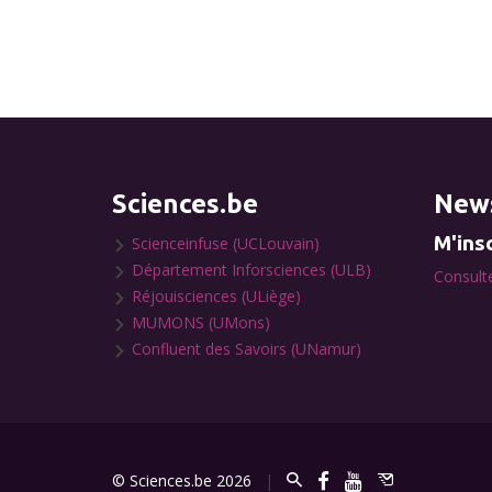
Sciences.be
News
M'insc
Scienceinfuse (UCLouvain)
Département Inforsciences (ULB)
Consulte
Réjouisciences (ULiège)
MUMONS (UMons)
Confluent des Savoirs (UNamur)
© Sciences.be 2026
|