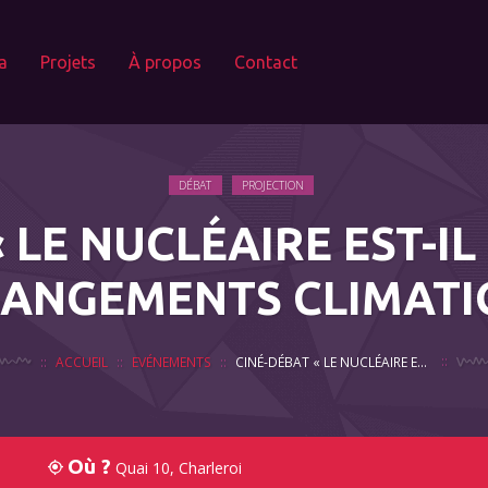
a
Projets
À propos
Contact
DÉBAT
PROJECTION
 LE NUCLÉAIRE EST-I
ANGEMENTS CLIMATI
ACCUEIL
EVÉNEMENTS
CINÉ-DÉBAT « LE NUCLÉAIRE EST-IL LA SOLUTION AUX CHANGEMENTS CLIMATIQUES? »
Où ?
Quai 10, Charleroi