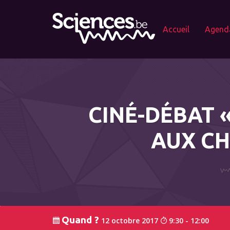
Accueil
Agend
CINÉ-DÉBAT «
AUX CH
Quand ?
12 octobre 2017
9:30 - 12:00