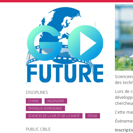
Sciencein
des techn
Lors de c
DISCIPLINES
développe
CHIMIE
INGÉNIERIE
chercheur
PHYSIQUE-ASTRONOMIE
Cette mat
SCIENCES DE LA VIE ET DE LA SANTÉ
STEAM
Événement
PUBLIC CIBLE
Inscript