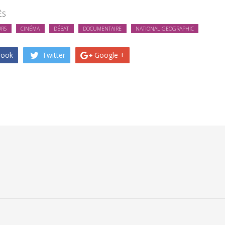
ÉS
URS
CINÉMA
DÉBAT
DOCUMENTAIRE
NATIONAL GEOGRAPHIC
book
Twitter
Google +