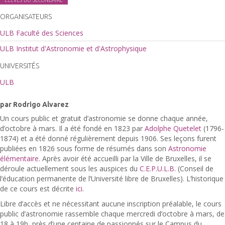
ORGANISATEURS
ULB Faculté des Sciences
ULB Institut d'Astronomie et d'Astrophysique
UNIVERSITÉS
ULB
par
Rodrigo Alvarez
Un cours public et gratuit d’astronomie se donne chaque année,
d’octobre à mars. Il a été fondé en 1823 par
Adolphe Quetelet
(1796-
1874) et a été donné régulièrement depuis 1906. Ses leçons furent
publiées en 1826 sous forme de résumés dans son
Astronomie
élémentaire
. Après avoir été accueilli par la Ville de Bruxelles, il se
déroule actuellement sous les auspices du
C.E.P.U.L.B.
(Conseil de
l’éducation permanente de l’Université libre de Bruxelles). L’historique
de ce cours est décrite
ici
.
Libre d’accès et ne nécessitant aucune inscription préalable, le cours
public d’astronomie rassemble chaque mercredi d’octobre à mars, de
18 à 19h, près d’une centaine de passionnés sur le Campus du