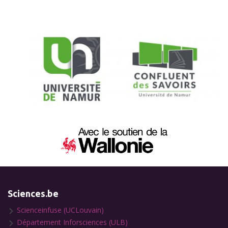
Sciences.be
Scienceinfuse (UCLouvain)
Département Inforsciences (ULB)