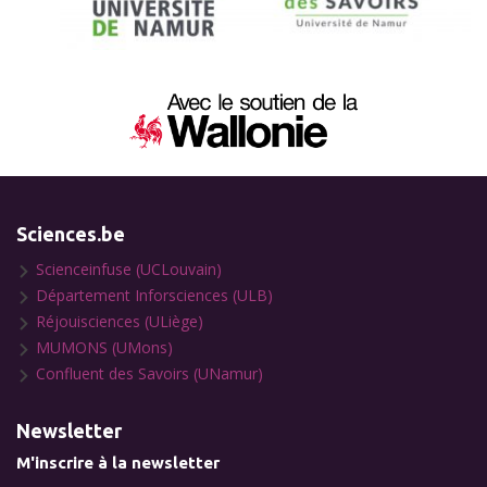
Sciences.be
Scienceinfuse (UCLouvain)
Département Inforsciences (ULB)
Réjouisciences (ULiège)
MUMONS (UMons)
Confluent des Savoirs (UNamur)
Newsletter
M'inscrire à la newsletter