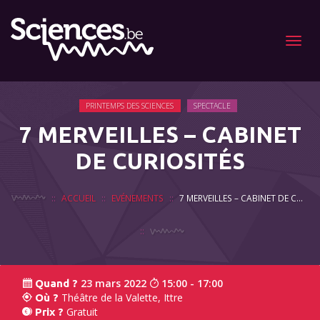
Menu
PRINTEMPS DES SCIENCES
SPECTACLE
7 MERVEILLES – CABINET
DE CURIOSITÉS
ACCUEIL
EVÉNEMENTS
7 MERVEILLES – CABINET DE CURIOSITÉS
23 mars 2022
15:00 - 17:00
Quand ?
Théâtre de la Valette, Ittre
Où ?
Gratuit
Prix ?