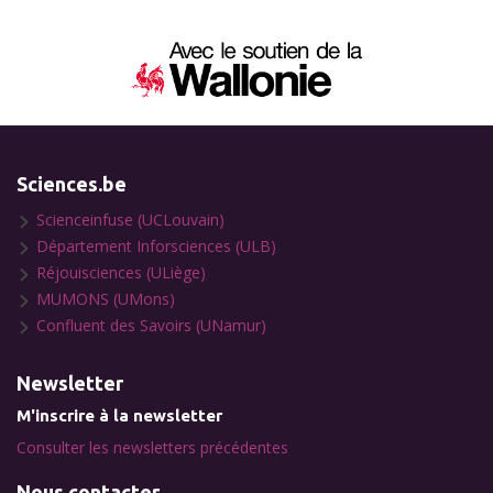
Sciences.be
Scienceinfuse (UCLouvain)
Département Inforsciences (ULB)
Réjouisciences (ULiège)
MUMONS (UMons)
Confluent des Savoirs (UNamur)
Newsletter
M'inscrire à la newsletter
Consulter les newsletters précédentes
Nous contacter