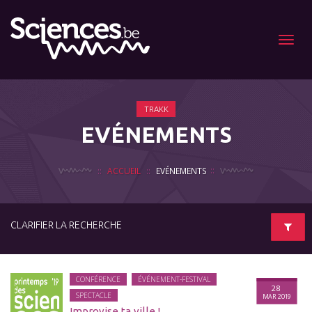
Menu
TRAKK
EVÉNEMENTS
ACCUEIL
EVÉNEMENTS
CLARIFIER LA RECHERCHE
CONFÉRENCE
ÉVÉNEMENT-FESTIVAL
28
SPECTACLE
MAR 2019
Improvise ta ville !